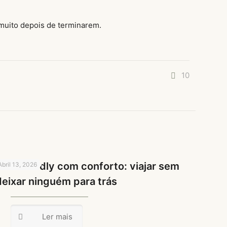
uito depois de terminarem.
10
Pet-friendly com conforto: viajar sem
Abril 13, 2026
deixar ninguém para trás
Ler mais