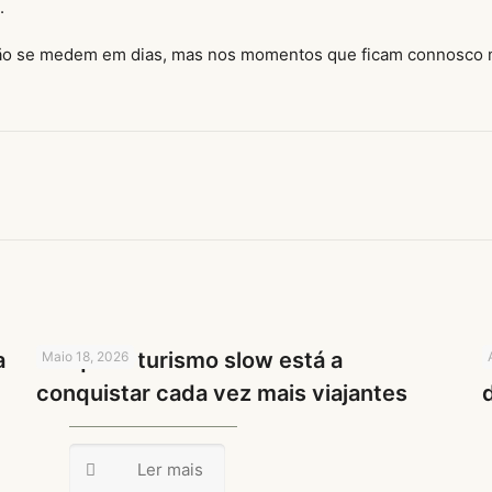
.
ão se medem em dias, mas nos momentos que ficam connosco m
a
Porque o turismo slow está a
Maio 18, 2026
conquistar cada vez mais viajantes
Ler mais