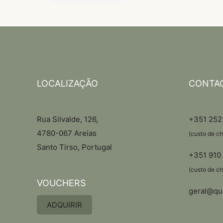
LOCALIZAÇÃO
CONTA
Rua Silvalde, 126,
+351 252
4780-067 Areias
(custo de ch
Santo Tirso, Portugal
+351 910
(custo de c
VOUCHERS
geral@qui
ADQUIRIR