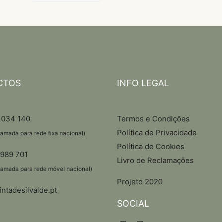
CTOS
INFO LEGAL
 034 140
Termos e Condições
Política de Privacidade
amada para rede fixa nacional)
Política de Cookies
 989 701
Livro de Reclamações
hamada para rede móvel nacional)
Projeto 2020
ntadesilvalde.pt
SOCIAL