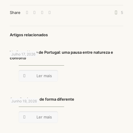
Share
5
Artigos relacionados
Verão no Norte de Portugal: uma pausa entre natureza e
Julho 17, 2026
conforto
Ler mais
O verão vive-se de forma diferente
Junho 19, 2026
Ler mais