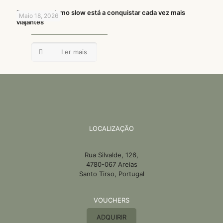
Porque o turismo slow está a conquistar cada vez mais
Maio 18, 2026
viajantes
Ler mais
LOCALIZAÇÃO
Rua Silvalde, 126,
4780-067 Areias
Santo Tirso, Portugal
VOUCHERS
ADQUIRIR